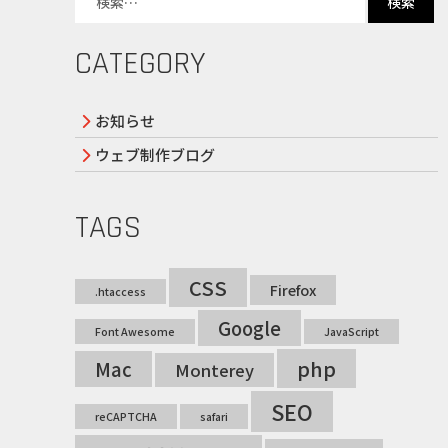
CATEGORY
お知らせ
ウェブ制作ブログ
TAGS
CSS
Firefox
.htaccess
Google
Font Awesome
JavaScript
php
Mac
Monterey
SEO
reCAPTCHA
safari